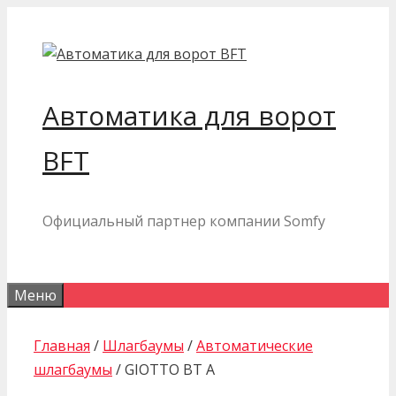
Перейти
к
содержимому
Автоматика для ворот
BFT
Официальный партнер компании Somfy
Меню
Главная
/
Шлагбаумы
/
Автоматические
шлагбаумы
/ GIOTTO BT A