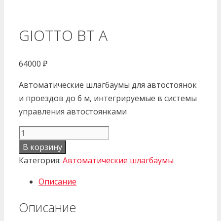
GIOTTO BT A
64000
₽
Автоматические шлагбаумы для автостоянок
и проездов до 6 м, интегрируемые в системы
управления автостоянками
Количество
товара
В корзину
GIOTTO
Категория:
Автоматические шлагбаумы
BT
Описание
A
Описание