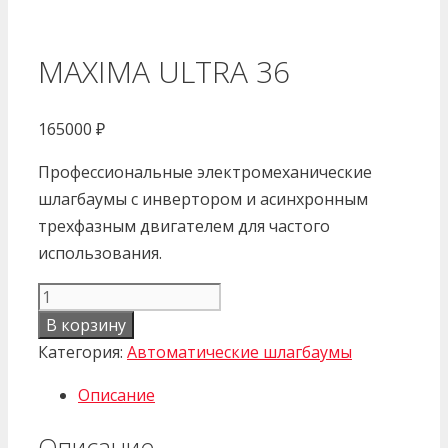
MAXIMA ULTRA 36
165000
₽
Профессиональные электромеханические
шлагбаумы с инвертором и асинхронным
трехфазным двигателем для частого
использования.
Количество
товара
В корзину
MAXIMA
Категория:
Автоматические шлагбаумы
ULTRA
Описание
36
Описание