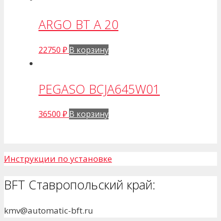
ARGO BT A 20
22750
₽
В корзину
PEGASO BCJA645W01
36500
₽
В корзину
Инструкции по установке
BFT Ставропольский край:
kmv@automatic-bft.ru