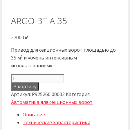
ARGO BT A 35
27000
₽
Привод для секционных ворот площадью до
35 м² и «очень интенсивным
использованием».
Количество
товара
В корзину
ARGO
Артикул:
P925260 00002
Категория:
BT
Автоматика для секционных ворот
A
Описание
35
Технические характеристики